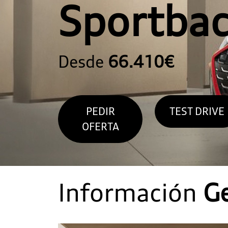
Sportba
Desde
66.410€
PEDIR
TEST DRIVE
OFERTA
Información
G