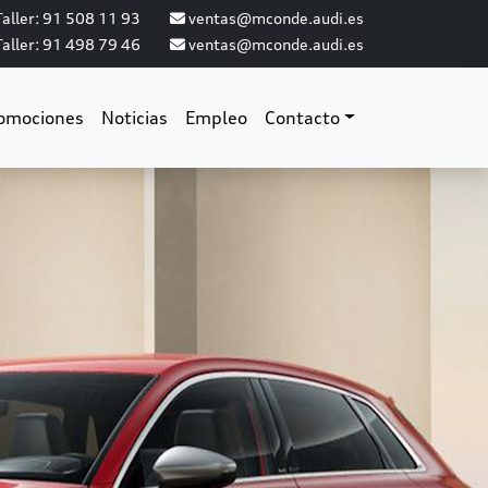
aller: 91 508 11 93
ventas@mconde.audi.es
aller: 91 498 79 46
ventas@mconde.audi.es
omociones
Noticias
Empleo
Contacto