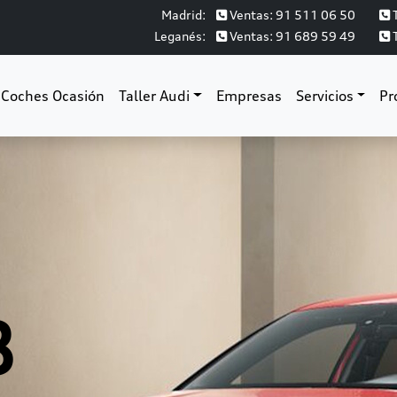
Madrid:
Ventas: 91 511 06 50
T
Leganés:
Ventas: 91 689 59 49
T
Coches Ocasión
Taller Audi
Empresas
Servicios
Pr
3