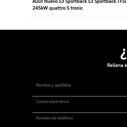
AUDI Nuevo S3 Sportback S3 Sportback TFSI
245kW quattro S tronic
Rellena e
Nombre y apellidos
Correo electrónico
Número de teléfono