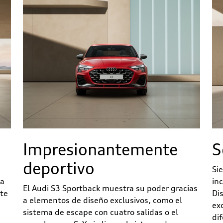
Impresionantemente
S
deportivo
Si
la
in
El Audi S3 Sportback muestra su poder gracias
rte
Di
a elementos de diseño exclusivos, como el
ex
sistema de escape con cuatro salidas o el
di