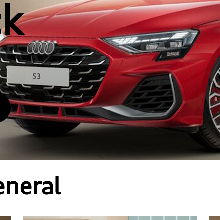
ck
eneral