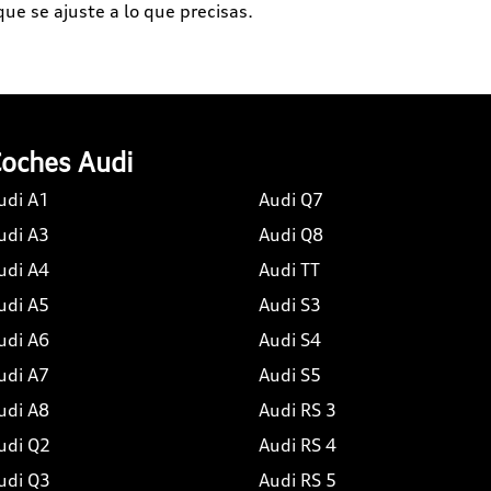
e se ajuste a lo que precisas.
oches Audi
udi A1
Audi Q7
udi A3
Audi Q8
udi A4
Audi TT
udi A5
Audi S3
udi A6
Audi S4
udi A7
Audi S5
udi A8
Audi RS 3
udi Q2
Audi RS 4
udi Q3
Audi RS 5