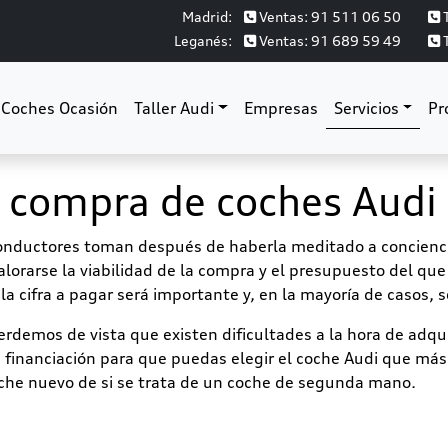
Madrid:
Ventas: 91 511 06 50
T
Leganés:
Ventas: 91 689 59 49
T
Coches Ocasión
Taller Audi
Empresas
Servicios
Pr
a compra de coches Audi
onductores toman después de haberla meditado a conciencia
orarse la viabilidad de la compra y el presupuesto del que 
cifra a pagar será importante y, en la mayoría de casos, se
demos de vista que existen dificultades a la hora de adqui
financiación para que puedas elegir el coche Audi que más 
che nuevo de si se trata de un coche de segunda mano.