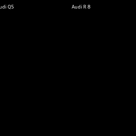
udi Q5
Audi R 8