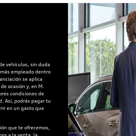
de vehículos, sin duda
do más empleado dentro
anciación se aplica
de ocasión y, en M.
res condiciones de
d. Así, podrás pagar tu
rir en un gasto que
ción que te ofrecemos,
s a la venta, la