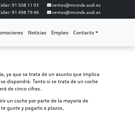
aller: 91 508 11 93
ventas@mconde.audi.es
aller: 91 498 79 46
ventas@mconde.audi.es
omociones
Noticias
Empleo
Contacto
, ya que se trata de un asunto que implica
se dispondrá. Tanto si se trata de un coche
rá de cinco cifras.
rir un coche por parte de la mayoría de
te guste y pagarlo a plazos,