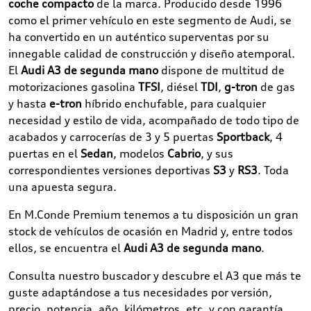
coche compacto
de la marca. Producido desde 1996
como el primer vehículo en este segmento de Audi, se
ha convertido en un auténtico superventas por su
innegable calidad de construcción y diseño atemporal.
El
Audi A3 de segunda mano
dispone de multitud de
motorizaciones gasolina
TFSI
, diésel
TDI
,
g-tron
de gas
y hasta
e-tron
híbrido enchufable, para cualquier
necesidad y estilo de vida, acompañado de todo tipo de
acabados y carrocerías de 3 y 5 puertas
Sportback
, 4
puertas en el
Sedan
, modelos
Cabrio
, y sus
correspondientes versiones deportivas
S3
y
RS3
. Toda
una apuesta segura.
En M.Conde Premium tenemos a tu disposición un gran
stock de vehículos de ocasión en Madrid y, entre todos
ellos, se encuentra el
Audi A3 de segunda mano
.
Consulta nuestro buscador y descubre el A3 que más te
guste adaptándose a tus necesidades por versión,
precio, potencia, año, kilómetros, etc. y con garantía