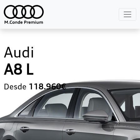
Audi
A8 L
Desde
118.960€