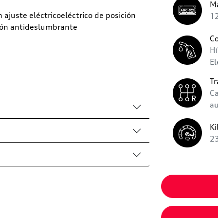
Ma
 ajuste eléctricoeléctrico de posición
12
ión antideslumbrante
C
Hí
El
Tr
C
a
Ki
2