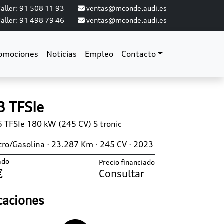
aller: 91 508 11 93
ventas@mconde.audi.es
aller: 91 498 79 46
ventas@mconde.audi.es
omociones
Noticias
Empleo
Contacto
3 TFSIe
 TFSIe 180 kW (245 CV) S tronic
tro/Gasolina · 23.287 Km · 245 CV · 2023
ado
Precio financiado
€
Consultar
caciones