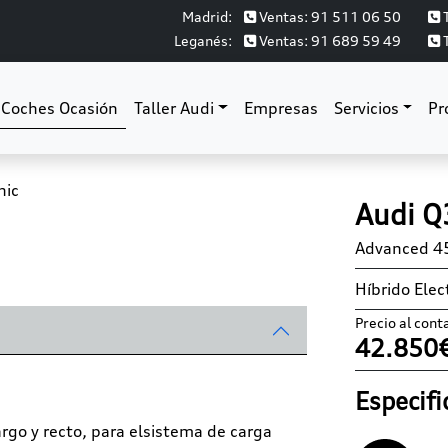
Madrid:
Ventas: 91 511 06 50
T
Leganés:
Ventas: 91 689 59 49
T
Coches Ocasión
Taller Audi
Empresas
Servicios
Pr
Next
Audi Q
Advanced 45
Híbrido Elec
Precio al cont
42.850
Especifi
argo y recto, para elsistema de carga