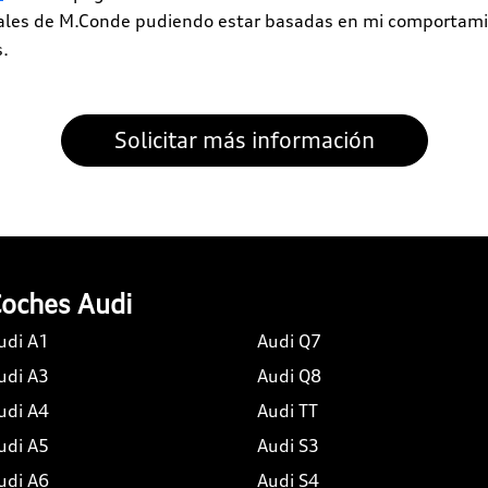
iales de M.Conde pudiendo estar basadas en mi comportami
s.
oches Audi
udi A1
Audi Q7
udi A3
Audi Q8
udi A4
Audi TT
udi A5
Audi S3
udi A6
Audi S4