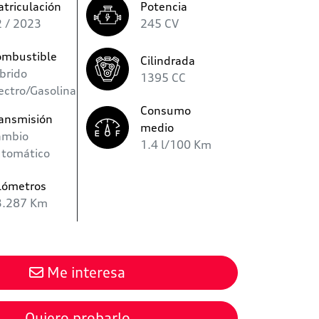
triculación
Potencia
 / 2023
245 CV
ombustible
Cilindrada
brido
1395 CC
ectro/Gasolina
Consumo
ansmisión
medio
ambio
1.4 l/100 Km
utomático
lómetros
3.287 Km
Me interesa
Quiero probarlo