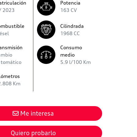
triculación
Potencia
/ 2023
163 CV
ombustible
Cilindrada
ésel
1968 CC
ansmisión
Consumo
ambio
medio
utomático
5.9 l/100 Km
lómetros
2.808 Km
Me interesa
Quiero probarlo