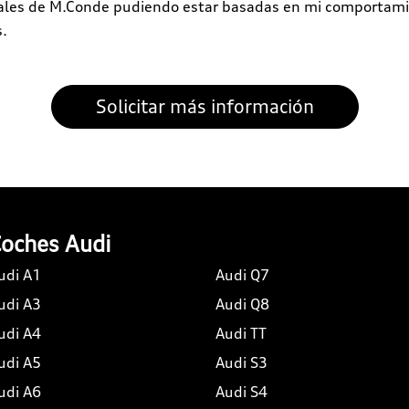
iales de M.Conde pudiendo estar basadas en mi comportami
s.
oches Audi
udi A1
Audi Q7
udi A3
Audi Q8
udi A4
Audi TT
udi A5
Audi S3
udi A6
Audi S4