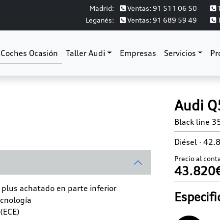
Madrid:
Ventas: 91 511 06 50
T
Leganés:
Ventas: 91 689 59 49
T
Coches Ocasión
Taller Audi
Empresas
Servicios
Pr
Next
Audi Q
Black line 3
Diésel · 42.
Precio al cont
43.820
 plus achatado en parte inferior
Especifi
ecnología
"(ECE)