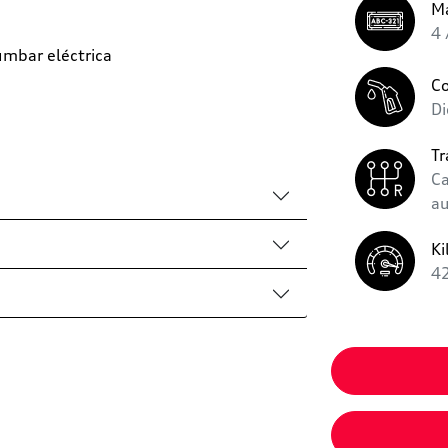
Ma
4 
umbar eléctrica
C
Di
Tr
C
a
Ki
4