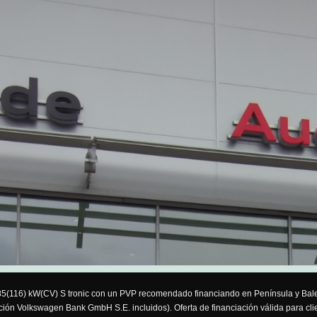
I 85(116) kW(CV) S tronic con un PVP recomendado financiando en Península y Bale
ción Volkswagen Bank GmbH S.E. incluidos). Oferta de financiación válida para clie