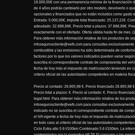
18.000,00€ con una permanencia mínima de la financiación de
de 4 años podrás cambiarlo por otro modelo, devolverlo o que
opcionales y financiados que no están incluidos como gasto 
Entrada: 5.000,00€. Importe total financiado: 25.137,22€. Comi
adeudado: 32.888,99€. Precio total a plazos: 37.888,99€. Pre
exactamente con el ofertado. Oferta válida hasta fin de mes
Para obtener más información relativa de los productos de se
infoseguroscliente@vwfs.com para consultas exclusivamente
combustible y las emisiones ha sido determinada de conform
factores por lo que los valores indicados pueden variar según
suscriba el correspondiente contrato de compraventa del vehíc
fecha de hoy más el impuesto de matriculación teniendo en cu
criterio oficial de las autoridades competentes en materia fisca
Precio al contado: 28.865,98 €. Precio financiado 28.865,98 €
Precio total a plazos: €. Precio al contado: €. Precio finan
legal.html. Para obtener más información relativa de los prod
infoseguroscliente@vwfs.com para consultas exclusivamente re
indicado no se suscriba el correspondiente contrato de compr
el IVA vigente a fecha de hoy más el impuesto de matriculaci
en todo caso al criterio oficial de las autoridades competen
Ciclo Extra alto 5.9 l/100km Combinado 5.6 l/100km. La info
contemplados por la normativa WLTP. El consumo y las emisio