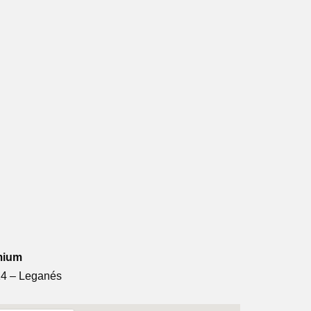
mium
14 – Leganés