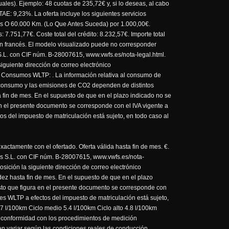
es). Ejemplo: 48 cuotas de 235,72€ y, si lo deseas, al cabo
E: 9,23%. La oferta incluye los siguientes servicios
ses O 60.000 Km. (Lo Que Antes Suceda) por 1.000,00€.
 7.751,77€. Coste total del crédito: 8.232,57€. Importe total
ón francés. El modelo visualizado puede no corresponder
S.L. con CIF núm. B-28007615, www.vwfs.es/nota-legal.html.
iguiente dirección de correo electrónico
 Consumos WLTP: . La información relativa al consumo de
 consumo y las emisiones de CO2 dependen de distintos
a fin de mes. En el supuesto de que en el plazo indicado no se
 en el presente documento se corresponde con el IVA vigente a
s del impuesto de matriculación está sujeto, en todo caso al
actamente con el ofertado. Oferta válida hasta fin de mes. €.
ros S.L. con CIF núm. B-28007615, www.vwfs.es/nota-
sición la siguiente dirección de correo electrónico
ez hasta fin de mes. En el supuesto de que en el plazo
uesto que figura en el presente documento se corresponde con
es WLTP a efectos del impuesto de matriculación está sujeto,
7 l/100km Ciclo medio 5.4 l/100km Ciclo alto 4.8 l/100km
e conformidad con los procedimientos de medición
n variar según las condiciones reales de conducción.