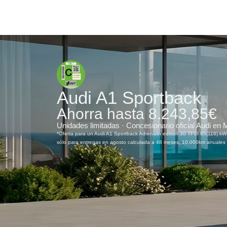
Audi A1 Sportback
Ahorra hasta 8.243,85€
Unidades limitadas · Concesionario oficial Audi en 
*Oferta para un Audi A1 Sportback Adrenalin edition 30 TFSI 85(116) kW(
sólo para entregas en agosto calculada a 48 meses, 10.000km anuales